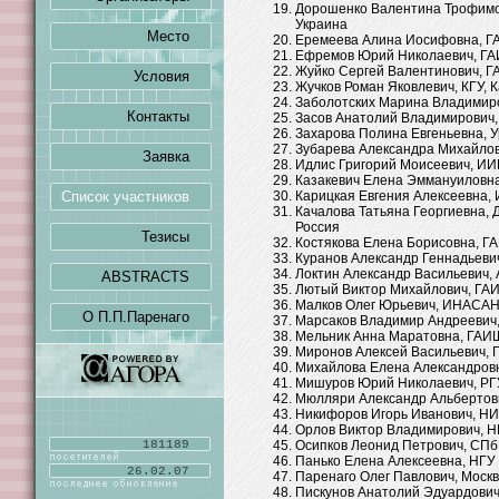
Дорошенко Валентина Трофимо
Украина
Место
Еремеева Алина Иосифовна, ГА
Ефремов Юрий Николаевич, ГАИ
Жуйко Сергей Валентинович, Г
Условия
Жучков Роман Яковлевич, КГУ, К
Заболотских Марина Владимиро
Контакты
Засов Анатолий Владимирович,
Захарова Полина Евгеньевна, У
Зубарева Александра Михайловн
Заявка
Идлис Григорий Моисеевич, ИИЕ
Казакевич Елена Эммануиловна
Список участников
Карицкая Евгения Алексеевна,
Качалова Татьяна Георгиевна,
Россия
Тезисы
Костякова Елена Борисовна, ГА
Куранов Александр Геннадьевич
Локтин Александр Васильевич, 
ABSTRACTS
Лютый Виктор Михайлович, ГАИ
Малков Олег Юрьевич, ИНАСАН,
О П.П.Паренаго
Марсаков Владимир Андреевич,
Мельник Анна Маратовна, ГАИШ
Миронов Алексей Васильевич, 
Михайлова Елена Александровна
Мишуров Юрий Николаевич, РГУ,
Мюлляри Александр Альбертови
Никифоров Игорь Иванович, НИ
Орлов Виктор Владимирович, Н
181189
Осипков Леонид Петрович, СПбГ
Панько Елена Алексеевна, НГУ 
26.02.07
Паренаго Олег Павлович, Москв
Пискунов Анатолий Эдуардович