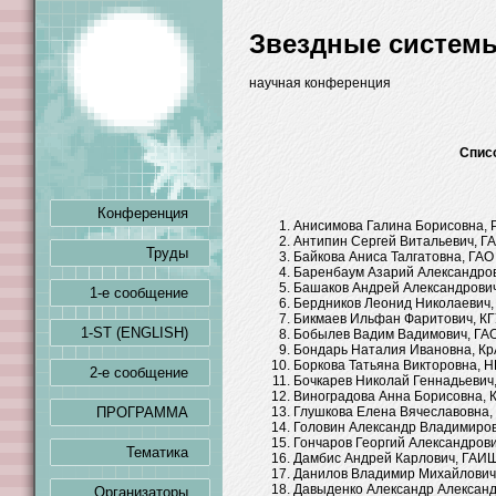
Звездные систем
научная конференция
Спис
Конференция
Анисимова Галина Борисовна, Р
Антипин Сергей Витальевич, Г
Труды
Байкова Аниса Талгатовна, ГАО
Баренбаум Азарий Александров
Башаков Андрей Александрович
1-е сообщение
Бердников Леонид Николаевич,
Бикмаев Ильфан Фаритович, КГУ
1-ST (ENGLISH)
Бобылев Вадим Вадимович, ГАО
Бондарь Наталия Ивановна, Кр
Боркова Татьяна Викторовна, Н
2-е сообщение
Бочкарев Николай Геннадьевич,
Виноградова Анна Борисовна, К
ПРОГРАММА
Глушкова Елена Вячеславовна,
Головин Александр Владимирови
Гончаров Георгий Александрови
Тематика
Дамбис Андрей Карлович, ГАИШ
Данилов Владимир Михайлович, 
Давыденко Александр Александр
Организаторы