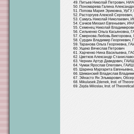
Питьев Николай Петрович, НИА
Пономарева Галина Александро
Попова Мария Эриковна, УрГУ, 
Расторгуев Алексей Сергеевич,
Самусь Николай Николаевич, И
Сачков Михаил Евгеньевич, ИН
Семенец Николай Владимирович
Сильченко Ольга Касьяновна, Г
Смирнова Любовь Викторовна, 
Сурдин Владимир Георгиевич, 
Таранова Ольга Георгиевна, ГА
Ущеко Вячеслав Петрович
Харченко Нина Васильевна, ГАО
Цветков Александр Станиславо
Чернин Артур Давидович, ГАИШ
Чумак Ярослав Олегович, ГАИШ 
Шарина Маргарита Евгеньевна,
Шиманский Владислав Владимир
Эйнасто Ян Эльмарович, Обсер
Mikulasek Zdenek, Inst. of Theore
Zejda Miloslav, Inst. of Theoretic