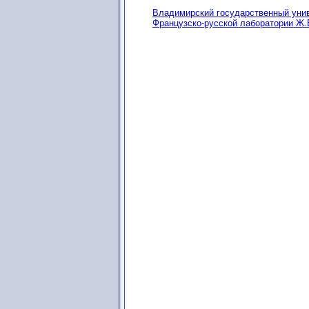
Владимирский государственный униве
Французско-русской лаборатории Ж