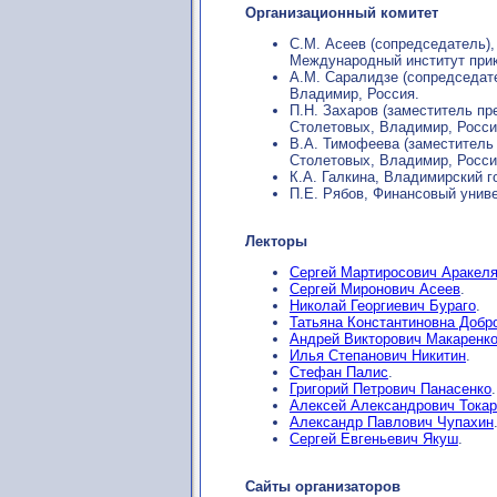
Организационный комитет
С.М. Асеев (cопредседатель),
Международный институт прик
А.М. Саралидзе (cопредседате
Владимир, Россия.
П.Н. Захаров (заместитель пр
Столетовых, Владимир, Росси
В.А. Тимофеева (заместитель 
Столетовых, Владимир, Росси
К.А. Галкина, Владимирский г
П.Е. Рябов, Финансовый унив
Лекторы
Сергей Мартиросович Аракел
Сергей Миронович Асеев
.
Николай Георгиевич Бураго
.
Татьяна Константиновна Добр
Андрей Викторович Макаренк
Илья Степанович Никитин
.
Стефан Палис
.
Григорий Петрович Панасенко
.
Алексей Александрович Тока
Александр Павлович Чупахин
Сергей Евгеньевич Якуш
.
Сайты организаторов