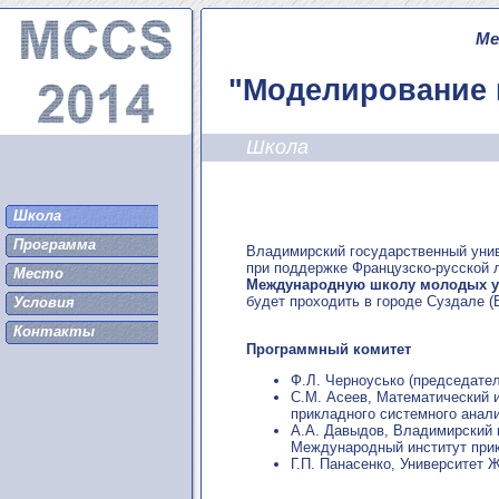
Ме
"Моделирование 
Школа
Школа
Программа
Владимирский государственный унив
при поддержке Французско-русской 
Место
Международную школу молодых у
будет проходить в городе Суздале 
Условия
Контакты
Программный комитет
Ф.Л. Черноусько (председате
С.М. Асеев, Математический 
прикладного системного анали
А.А. Давыдов, Владимирский г
Международный институт прик
Г.П. Панасенко, Университет 